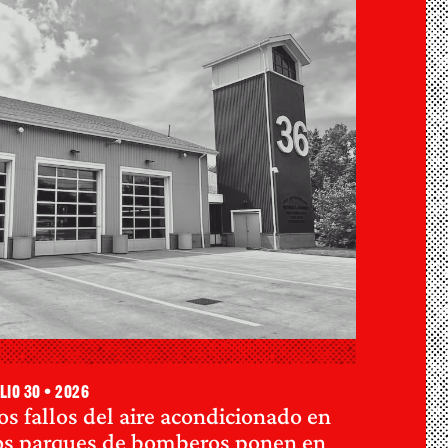
lio 30 • 2026
os fallos del aire acondicionado en
os parques de bomberos ponen en