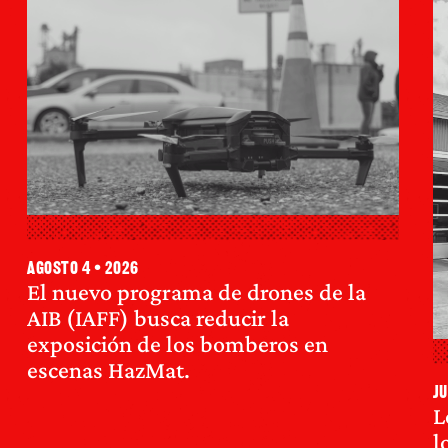
agosto 4 • 2026
El nuevo programa de drones de la
AIB (IAFF) busca reducir la
exposición de los bomberos en
escenas HazMat.
ju
L
l