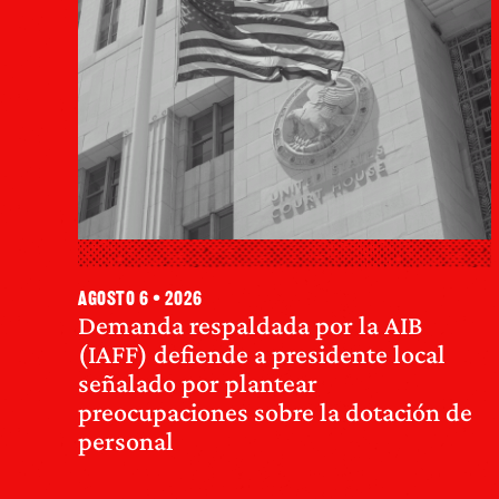
agosto 6 • 2026
Demanda respaldada por la AIB
(IAFF) defiende a presidente local
señalado por plantear
preocupaciones sobre la dotación de
personal