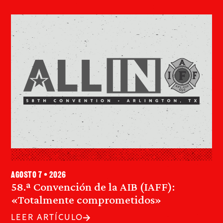
agosto 7 • 2026
58.ª Convención de la AIB (IAFF):
«Totalmente comprometidos»
LEER ARTÍCULO