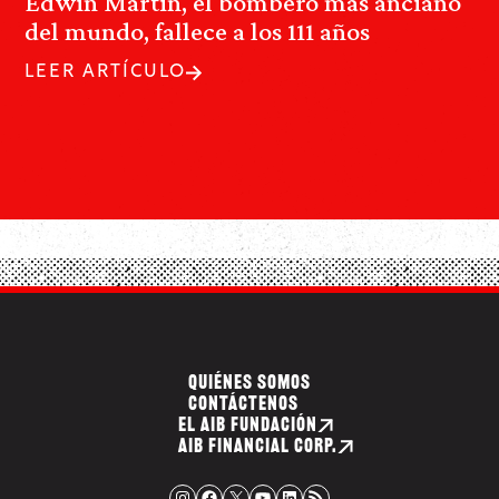
Edwin Martin, el bombero más anciano
del mundo, fallece a los 111 años
LEER ARTÍCULO
QUIÉNES SOMOS
CONTÁCTENOS
EL AIB FUNDACIÓN
AIB FINANCIAL CORP.
Instagram
Facebook
X
YouTube
LinkedIn
Fuente RSS