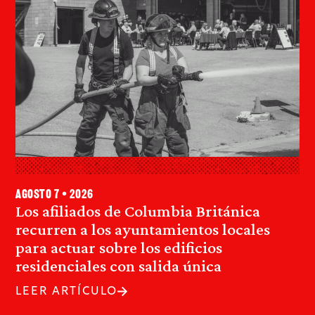
agosto 7 • 2026
Los afiliados de Columbia Británica
recurren a los ayuntamientos locales
para actuar sobre los edificios
residenciales con salida única
LEER ARTÍCULO