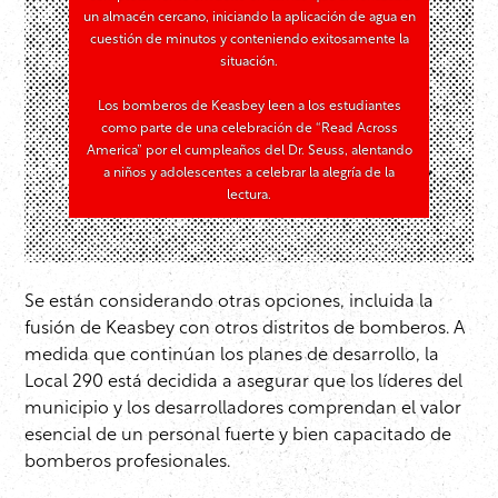
un almacén cercano, iniciando la aplicación de agua en
cuestión de minutos y conteniendo exitosamente la
situación.
Los bomberos de Keasbey leen a los estudiantes
como parte de una celebración de “Read Across
America” por el cumpleaños del Dr. Seuss, alentando
a niños y adolescentes a celebrar la alegría de la
lectura.
Se están considerando otras opciones, incluida la
fusión de Keasbey con otros distritos de bomberos. A
medida que continúan los planes de desarrollo, la
Local 290 está decidida a asegurar que los líderes del
municipio y los desarrolladores comprendan el valor
esencial de un personal fuerte y bien capacitado de
bomberos profesionales.