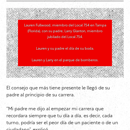
Lauren Fullwood, miembro del Local 754 en Tampa
(Florida), con su padre, Larry Glanton, miembro
jubilado del Local 754.
Lauren y su padre el día de su boda.
Lauren y Larry en el parque de bomberos.
El consejo que más tiene presente le llegó de su
padre al principio de su carrera.
“Mi padre me dijo al empezar mi carrera que
recordara siempre que tu día a día, es decir, cada
turno, podría ser el peor día de un paciente o de un