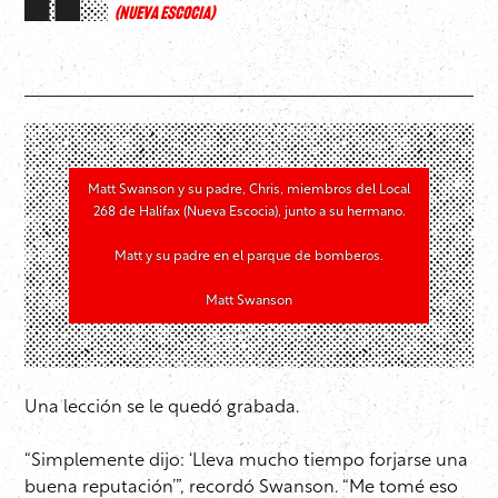
(NUEVA ESCOCIA)
Matt Swanson y su padre, Chris, miembros del Local
268 de Halifax (Nueva Escocia), junto a su hermano.
Matt y su padre en el parque de bomberos.
Matt Swanson
Una lección se le quedó grabada.
“Simplemente dijo: ‘Lleva mucho tiempo forjarse una
buena reputación’”, recordó Swanson. “Me tomé eso