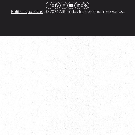
Instagram
Facebook
X
YouTube
LinkedIn
Fuente RSS
Políticas públicas
| © 2026 AIB. Todos los derechos reservados.