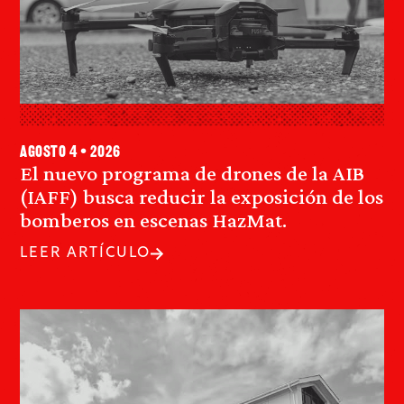
agosto 4 • 2026
El nuevo programa de drones de la AIB
(IAFF) busca reducir la exposición de los
bomberos en escenas HazMat.
LEER ARTÍCULO