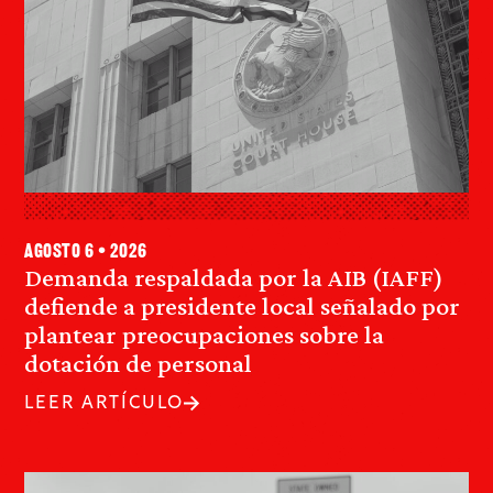
agosto 6 • 2026
Demanda respaldada por la AIB (IAFF)
defiende a presidente local señalado por
plantear preocupaciones sobre la
dotación de personal
LEER ARTÍCULO