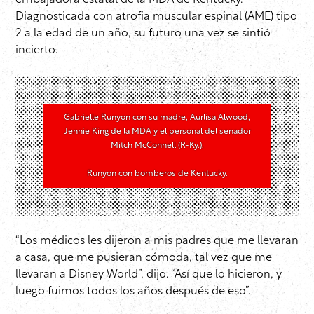
embajadora estatal de la MDA de Kentucky.
Diagnosticada con atrofia muscular espinal (AME) tipo
2 a la edad de un año, su futuro una vez se sintió
incierto.
Gabrielle Runyon con su madre, Aurlisa Alwood,
Jennie King de la MDA y el personal del senador
Mitch McConnell (R-Ky.).
Runyon con bomberos de Kentucky.
“Los médicos les dijeron a mis padres que me llevaran
a casa, que me pusieran cómoda, tal vez que me
llevaran a Disney World”, dijo. “Así que lo hicieron, y
luego fuimos todos los años después de eso”.