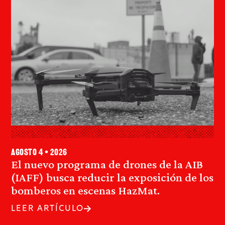
agosto 4 • 2026
El nuevo programa de drones de la AIB
(IAFF) busca reducir la exposición de los
bomberos en escenas HazMat.
LEER ARTÍCULO