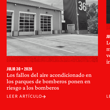
ju
L
m
v
i
julio 30 • 2026
Los fallos del aire acondicionado en
los parques de bomberos ponen en
riesgo a los bomberos
LEER ARTÍCULO
L