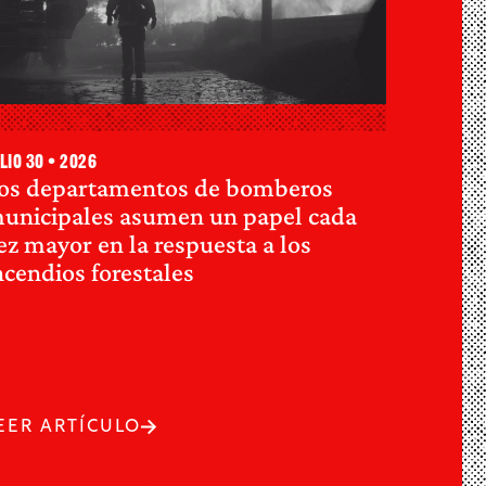
lio 30 • 2026
os departamentos de bomberos
unicipales asumen un papel cada
ez mayor en la respuesta a los
ncendios forestales
EER ARTÍCULO