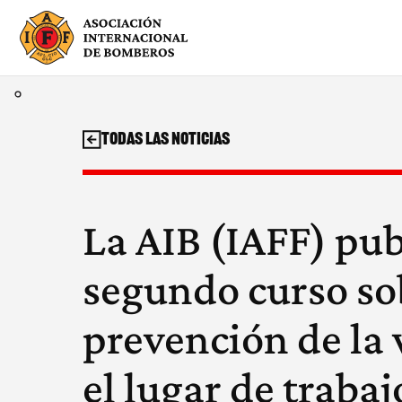
Saltar
al
contenido
Todas las noticias
La AIB (IAFF) pub
segundo curso so
prevención de la 
el lugar de trabaj