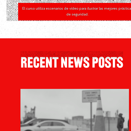
El curso utiliza escenarios de vídeo para ilustrar las mejores práctic
de seguridad.
Recent News Posts