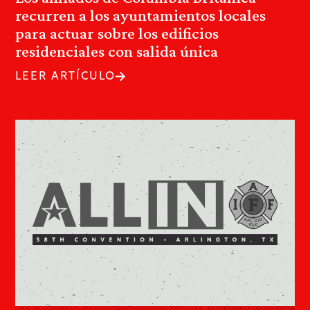
recurren a los ayuntamientos locales
para actuar sobre los edificios
residenciales con salida única
LEER ARTÍCULO