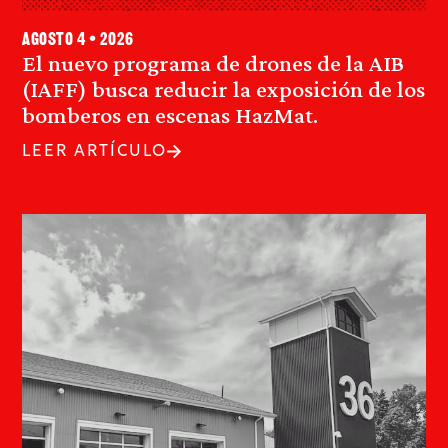
agosto 4 • 2026
El nuevo programa de drones de la AIB
(IAFF) busca reducir la exposición de los
bomberos en escenas HazMat.
LEER ARTÍCULO