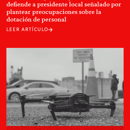
defiende a presidente local señalado por
plantear preocupaciones sobre la
dotación de personal
LEER ARTÍCULO