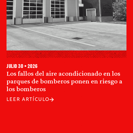
julio 30 • 2026
Los fallos del aire acondicionado en los
parques de bomberos ponen en riesgo a
los bomberos
LEER ARTÍCULO