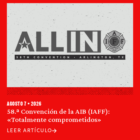
agosto 7 • 2026
58.ª Convención de la AIB (IAFF):
«Totalmente comprometidos»
LEER ARTÍCULO