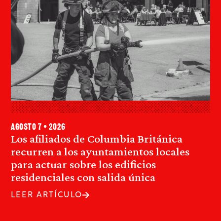
agosto 7 • 2026
Los afiliados de Columbia Británica
recurren a los ayuntamientos locales
para actuar sobre los edificios
residenciales con salida única
LEER ARTÍCULO