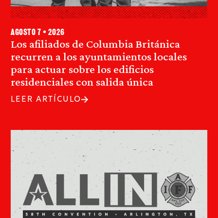
agosto 7 • 2026
Los afiliados de Columbia Británica
recurren a los ayuntamientos locales
para actuar sobre los edificios
residenciales con salida única
LEER ARTÍCULO