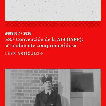
agosto 7 • 2026
58.ª Convención de la AIB (IAFF):
«Totalmente comprometidos»
LEER ARTÍCULO