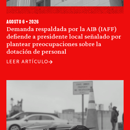
agosto 6 • 2026
Demanda respaldada por la AIB (IAFF)
defiende a presidente local señalado por
plantear preocupaciones sobre la
dotación de personal
LEER ARTÍCULO