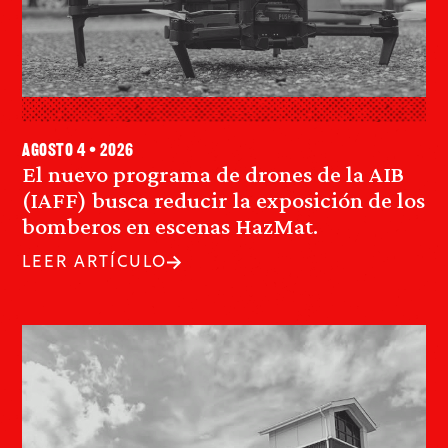
agosto 4 • 2026
El nuevo programa de drones de la AIB
(IAFF) busca reducir la exposición de los
bomberos en escenas HazMat.
LEER ARTÍCULO