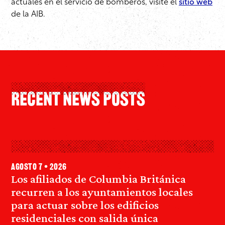
actuales en el servicio de bomberos, visite el
sitio web
de la AIB.
Recent News Posts
agosto 7 • 2026
Los afiliados de Columbia Británica
recurren a los ayuntamientos locales
para actuar sobre los edificios
residenciales con salida única