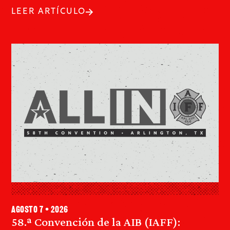
LEER ARTÍCULO
agosto 7 • 2026
58.ª Convención de la AIB (IAFF):