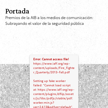
Portada
Premios de la AIB a los medios de comunicación:
Subrayando el valor de la seguridad pública
Error: Cannot access file!
https://www.iaff.org/wp-
content/uploads/Fire_Fighte
r_Quarterly/2013-Fall.pdf
Setting up fake worker
failed: "Cannot load script
at: https://www.iaff.org/wp-
content/plugins/dflip/asset
s/js/libs/pdfjs/stable/pdf.
worker.min.js?
ver=2.4.13&pdfver=default".