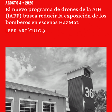
agosto 4 • 2026
El nuevo programa de drones de la AIB
(IAFF) busca reducir la exposición de los
bomberos en escenas HazMat.
LEER ARTÍCULO