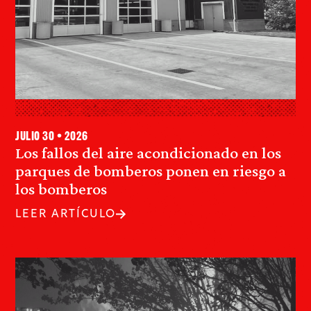
julio 30 • 2026
Los fallos del aire acondicionado en los
parques de bomberos ponen en riesgo a
los bomberos
LEER ARTÍCULO