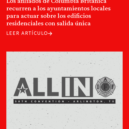
Los afiliados de Columbia Británica
recurren a los ayuntamientos locales
para actuar sobre los edificios
residenciales con salida única
LEER ARTÍCULO