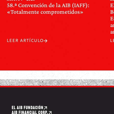
58.ª Convención de la AIB (IAFF):
E
«Totalmente comprometidos»
B
E
a
a
LEER ARTÍCULO
L
EL AIB FUNDACIÓN
AIB FINANCIAL CORP.