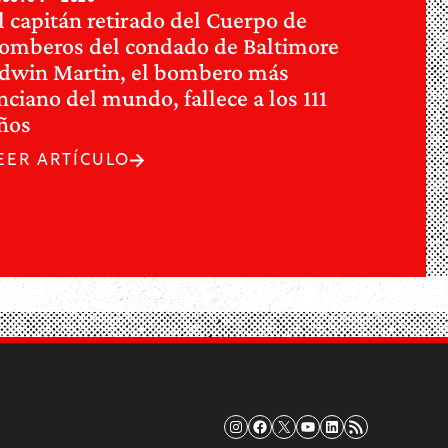
l capitán retirado del Cuerpo de
omberos del condado de Baltimore
dwin Martin, el bombero más
nciano del mundo, fallece a los 111
ños
EER ARTÍCULO
Instagram
Facebook
X
YouTube
LinkedIn
Fuente RSS