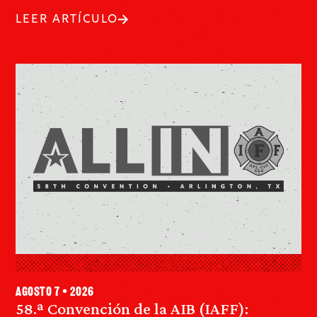
LEER ARTÍCULO
agosto 7 • 2026
58.ª Convención de la AIB (IAFF):