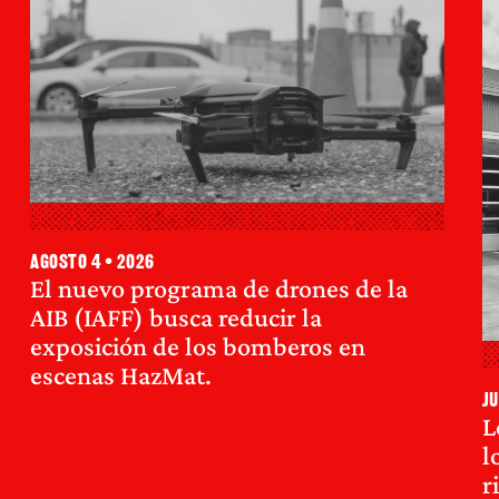
agosto 4 • 2026
El nuevo programa de drones de la
AIB (IAFF) busca reducir la
exposición de los bomberos en
escenas HazMat.
ju
L
l
r