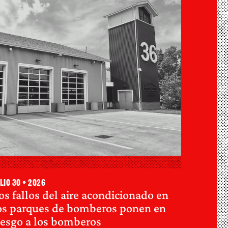
lio 30 • 2026
os fallos del aire acondicionado en
os parques de bomberos ponen en
iesgo a los bomberos