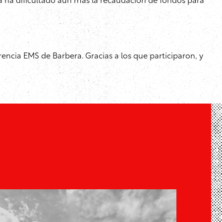
 ha dificultado aún más la recaudación de fondos para
ncia EMS de Barbera. Gracias a los que participaron, y