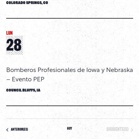
Colorado Springs, CO
LUN
28
Bomberos Profesionales de Iowa y Nebraska
– Evento PEP
Council Bluffs, IA
Hoy
Eventos
siguiente(s)
Eventos
anterior(es)