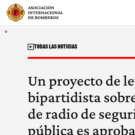
Saltar
al
contenido
Todas las noticias
Un proyecto de l
bipartidista sobr
de radio de segu
pública es aproba