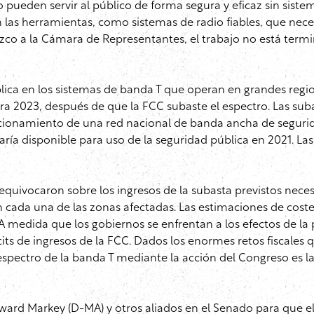
pueden servir al público de forma segura y eficaz sin siste
las herramientas, como sistemas de radio fiables, que necesi
dezco a la Cámara de Representantes, el trabajo no está ter
blica en los sistemas de banda T que operan en grandes regi
a 2023, después de que la FCC subaste el espectro. Las subas
ncionamiento de una red nacional de banda ancha de segurida
ría disponible para uso de la seguridad pública en 2021. Las
equivocaron sobre los ingresos de la subasta previstos neces
ada una de las zonas afectadas. Las estimaciones de costes
C. A medida que los gobiernos se enfrentan a los efectos d
its de ingresos de la FCC. Dados los enormes retos fiscale
l espectro de la banda T mediante la acción del Congreso es
ard Markey (D-MA) y otros aliados en el Senado para que el 