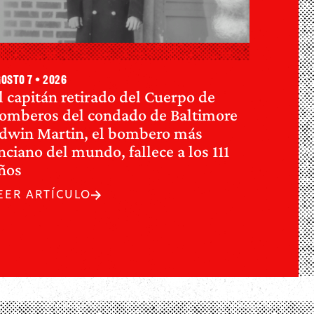
osto 7 • 2026
l capitán retirado del Cuerpo de
omberos del condado de Baltimore
dwin Martin, el bombero más
nciano del mundo, fallece a los 111
ños
EER ARTÍCULO