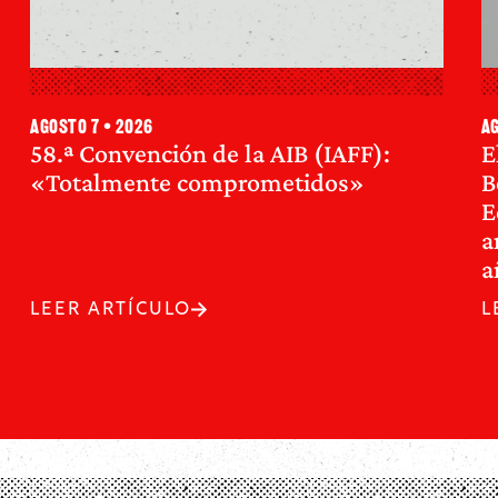
agosto 7 • 2026
ag
58.ª Convención de la AIB (IAFF):
E
«Totalmente comprometidos»
B
E
a
a
LEER ARTÍCULO
L