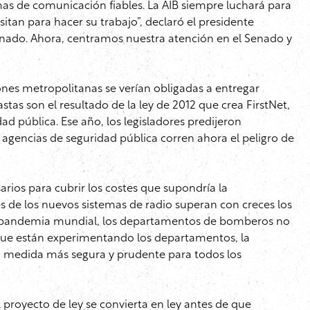
mas de comunicación fiables. La AIB siempre luchará para
tan para hacer su trabajo”, declaró el presidente
minado. Ahora, centramos nuestra atención en el Senado y
ones metropolitanas se verían obligadas a entregar
tas son el resultado de la ley de 2012 que crea FirstNet,
d pública. Ese año, los legisladores predijeron
 agencias de seguridad pública corren ahora el peligro de
arios para cubrir los costes que supondría la
 de los nuevos sistemas de radio superan con creces los
e la pandemia mundial, los departamentos de bomberos no
s que están experimentando los departamentos, la
 la medida más segura y prudente para todos los
proyecto de ley se convierta en ley antes de que