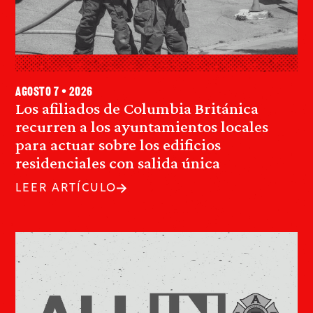
agosto 7 • 2026
Los afiliados de Columbia Británica
recurren a los ayuntamientos locales
para actuar sobre los edificios
residenciales con salida única
LEER ARTÍCULO