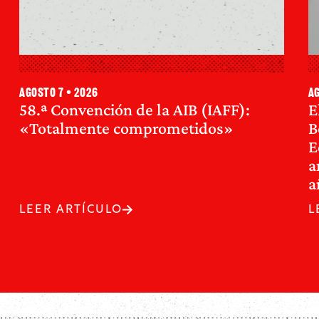
agosto 7 • 2026
ag
58.ª Convención de la AIB (IAFF):
E
«Totalmente comprometidos»
B
E
a
a
LEER ARTÍCULO
L