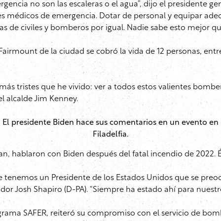
ncia no son las escaleras o el agua”, dijo el presidente ge
res médicos de emergencia. Dotar de personal y equipar 
s de civiles y bomberos por igual. Nadie sabe esto mejor qu
airmount de la ciudad se cobró la vida de 12 personas, entre
más tristes que he vivido: ver a todos estos valientes bombe
el alcalde Jim Kenney.
El presidente Biden hace sus comentarios en un evento en
Filadelfia.
esnan, hablaron con Biden después del fatal incendio de 2022.
que tenemos un Presidente de los Estados Unidos que se pr
ador Josh Shapiro (D-PA). “Siempre ha estado ahí para nues
grama SAFER, reiteró su compromiso con el servicio de bom