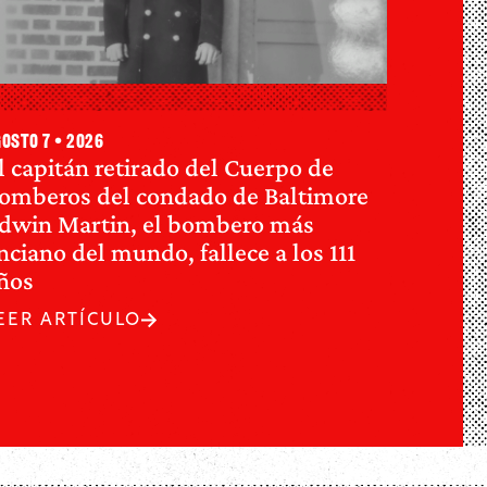
osto 7 • 2026
l capitán retirado del Cuerpo de
omberos del condado de Baltimore
dwin Martin, el bombero más
nciano del mundo, fallece a los 111
ños
EER ARTÍCULO