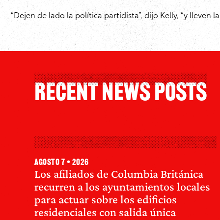
“Dejen de lado la política partidista”, dijo Kelly, “y lleve
Recent News Posts
agosto 7 • 2026
Los afiliados de Columbia Británica
recurren a los ayuntamientos locales
para actuar sobre los edificios
residenciales con salida única