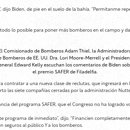
dijo Biden, de pie en el suelo de la bahía. “Permítanme rep
odo lo posible para poner más bomberos en el campo y darl
El Comisionado de Bomberos Adam Thiel, la Administrador
e Bomberos de EE. UU. Dra. Lori Moore-Merrell y el Presiden
eneral Edward Kelly escuchan los comentarios de Biden sob
el premio SAFER de Filadelfia.
ara contratar a una nueva clase de reclutas, que ingresará e
 las siete compañías cerradas por la administración Nutte
tancia del programa SAFER, que el Congreso no ha logrado vo
te programa de inmediato”, dijo. “Financien completamente 
 seguros al público Y a los bomberos.