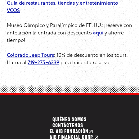
Guía de restaurantes, tiendas y entretenimiento
VCOS
Museo Olímpico y Paralímpico de EE. UU.: ¡reserve con
antelación la entrada con descuento
aquí
y ahorre
tiempo!
Colorado Jeep Tours
: 10% de descuento en los tours.
Llama al
719-275-6339
para hacer tu reserva
QUIÉNES SOMOS
CONTÁCTENOS
EL AIB FUNDACIÓN
AIB FINANCIAL CORP.