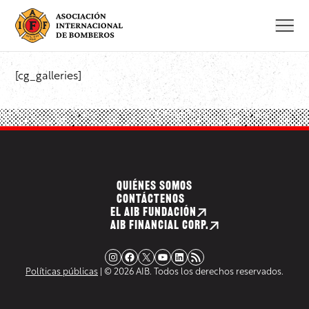
Saltar
al
contenido
[cg_galleries]
QUIÉNES SOMOS
CONTÁCTENOS
EL AIB FUNDACIÓN
AIB FINANCIAL CORP.
Instagram
Facebook
X
YouTube
LinkedIn
Fuente RSS
Políticas públicas
| © 2026 AIB. Todos los derechos reservados.