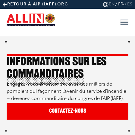
Aller
EN
FR-CA
ES
RETOUR À AIP (IAFF).ORG
au
contenu
Informations sur les
commanditaires
Engagez-vous directement avec des milliers de
pompiers qui façonnent l’avenir du service d’incendie
– devenez commanditaire du congrès de l’AIP (IAFF).
Contactez-nous